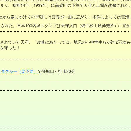
まり、昭和14年（1939年）に高梁町の予算で天守と土塀が改修され
、秋から春にかけての早朝には雲海が一面に広がり、条件によっては雲海
に選定された。日本100名城スタンプは天守入口（備中松山城券売所）に置
されていた天守、「改修にあたっては、地元の小中学生らが約 2万枚
を守った！
合タクシー（要予約）
で登城口～徒歩20分