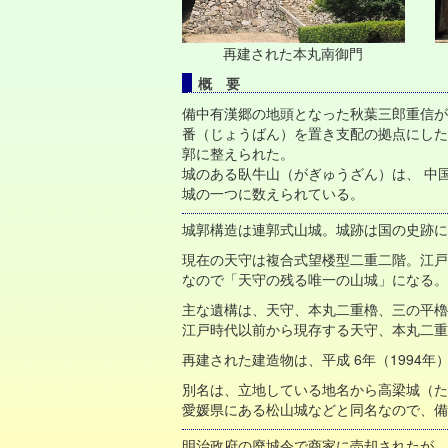
再建された本丸南御門
概 要
備中有漢郷の地頭となった秋葉三郎重信が
番（じょうばん）を置き支配の拠点にした
郭に整えられた。
城のある臥牛山（がぎゅうざん）は、 中
城の一つに数えられている。
城郭構造は連郭式山城。城跡は国の史跡に
現在の天守は複合式望楼型二重二階。江戸
なので「天守の残る唯一の山城」になる
主な遺構は、天守、本丸二重櫓、三の平櫓
江戸時代以前から現存する天守、本丸二重
再建された建造物は、平成 6年（199
別名は、立地している地名から高梁城（た
愛媛県にある松山城などと同名なので、備
明治政府の廃城令で商家に売却されたが、