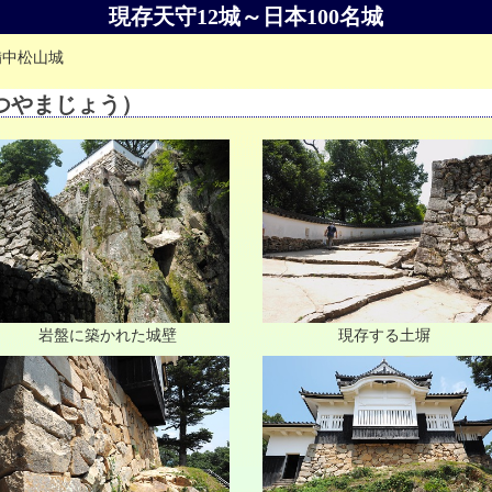
現存天守12城～日本100名城
備中松山城
つやまじょう）
岩盤に築かれた城壁
現存する土塀