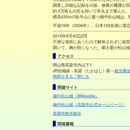
調査し詳細な記録を出版、修復の機運が高
約 2万枚もの瓦を担いで本丸まで運んだ。
標高430mの臥牛山に建つ備中松山城は
平成18年（2006年）、日本100名城
2015年8月4日訪問
不便な場所にあったので解体されずに放置
聞いて、胸が熱くなった。郷土愛が松山城
アクセス
岡山県高梁市内山下1
JR伯備線・高梁（たかはし）駅～
観光乗
地図を見る｜閉じる
関連サイト
備中松山城（Wikipedia）
備中松山城（高梁市公式ホームページ）
高梁市観光協会
関連書籍