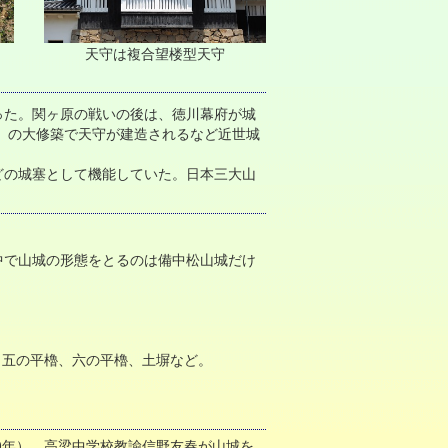
天守は複合望楼型天守
った。関ヶ原の戦いの後は、徳川幕府が城
年）の大修築で天守が建造されるなど近世城
どの城塞として機能していた。日本三大山
中で山城の形態をとるのは備中松山城だけ
、五の平櫓、六の平櫓、土塀など。
0年）、高梁中学校教諭信野友春が山城を