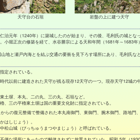
天守台の石垣
岩盤の上に建つ天守
仁治元年（1240年）に築城したのが始まり、その後、毛利氏の城とな
。小堀正次の修築を経て、水谷勝宗による天和年間（1681年～1683
国山地と瀬戸内海とを結ぶ交通の要衝を見下ろす場所にあり、毛利氏な
指定されている。
時代以前に建造された天守が残る現存12天守の一つ。現存天守12城の
。
東土塀、本丸、二の丸、三の丸、石垣など。
櫓、三の平櫓東土塀は国の重要文化財に指定されている。
4年）からの復元整備で整備された本丸南御門、東御門、腕木御門、路地門
かはしじょう）。
中松山城（びっちゅうまつやまじょう）と呼ばれている。
不便な場所にあったので解体されずに放置されていた。昭和 5年（193