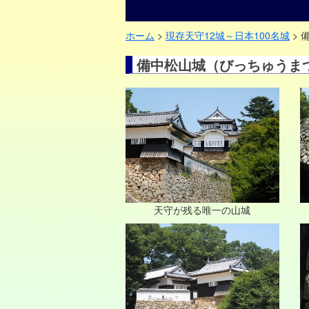
ホーム
>
現存天守12城～日本100名城
> 
備中松山城（びっちゅうま
天守が残る唯一の山城