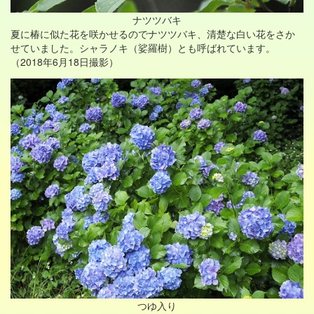
ナツツバキ
夏に椿に似た花を咲かせるのでナツツバキ、清楚な白い花をさか
せていました。シャラノキ（娑羅樹）とも呼ばれています。
（2018年6月18日撮影）
つゆ入り