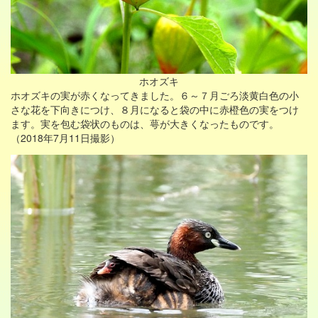
ホオズキ
ホオズキの実が赤くなってきました。６～７月ごろ淡黄白色の小
さな花を下向きにつけ、８月になると袋の中に赤橙色の実をつけ
ます。実を包む袋状のものは、萼が大きくなったものです。
（2018年7月11日撮影）