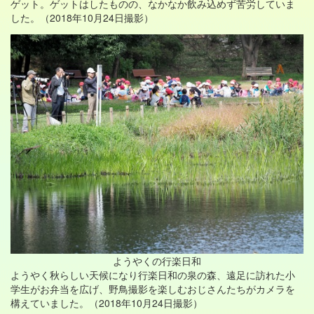
ゲット。ゲットはしたものの、なかなか飲み込めず苦労していま
した。（2018年10月24日撮影）
ようやくの行楽日和
ようやく秋らしい天候になり行楽日和の泉の森、遠足に訪れた小
学生がお弁当を広げ、野鳥撮影を楽しむおじさんたちがカメラを
構えていました。（2018年10月24日撮影）