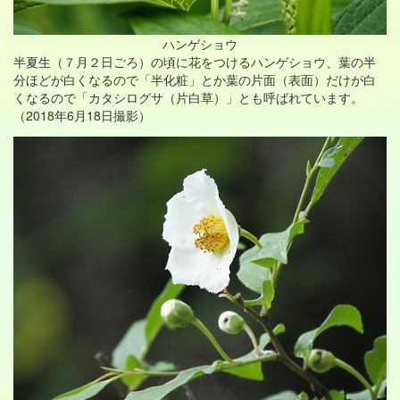
ハンゲショウ
半夏生（７月２日ごろ）の頃に花をつけるハンゲショウ、葉の半
分ほどが白くなるので「半化粧」とか葉の片面（表面）だけが白
くなるので「カタシログサ（片白草）」とも呼ばれています。
（2018年6月18日撮影）