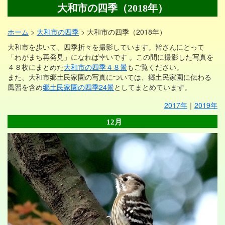
大和市の四季（2018年）
ホーム
>
大和市の四季
> 大和市の四季（2018年）
大和市を歩いて、四季折々を撮影しています。皆さんにとって
「わがまち再発見」になれば幸いです 。この間に撮影した写真を
４８枚にまとめた
大和市の四季４８景
もご覧ください。
また、大和市郷土民家園の写真については、郷土民家園に伝わる
風習を含め
郷土民家園の四季24景
としてまとめています。
2017年
｜
2019年
12月