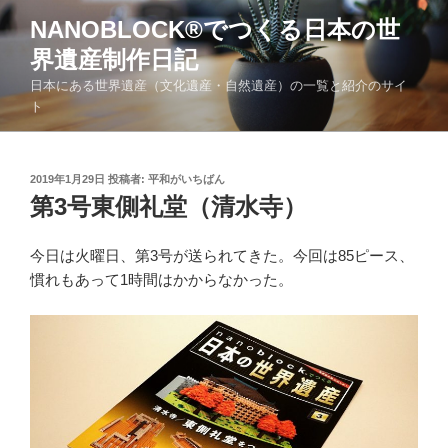
コ
NANOBLOCK®でつくる日本の世
ン
界遺産制作日記
テ
ン
日本にある世界遺産（文化遺産・自然遺産）の一覧と紹介のサイ
ツ
ト
へ
ス
キ
投
2019年1月29日
投稿者:
平和がいちばん
稿
第3号東側礼堂（清水寺）
ッ
日:
プ
今日は火曜日、第3号が送られてきた。今回は85ピース、
慣れもあって1時間はかからなかった。