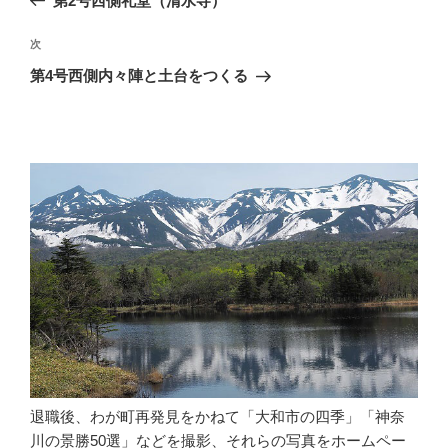
第2号西側礼堂（清水寺）
ナ
の
ビ
投
次
次
稿
ゲ
の
第4号西側内々陣と土台をつくる
投
ー
稿
シ
ョ
ン
退職後、わが町再発見をかねて「大和市の四季」「神奈
川の景勝50選」などを撮影、それらの写真をホームペー