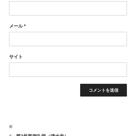
メール
*
サイト
投
過
前
稿
去