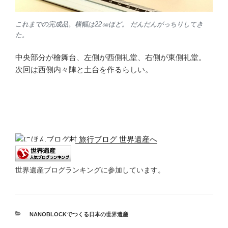
これまでの完成品。横幅は22㎝ほど。 だんだんがっちりしてき
た。
中央部分が檜舞台、左側が西側礼堂、右側が東側礼堂。
次回は西側内々陣と土台を作るらしい。
世界遺産ブログランキングに参加しています。
カ
NANOBLOCKでつくる日本の世界遺産
テ