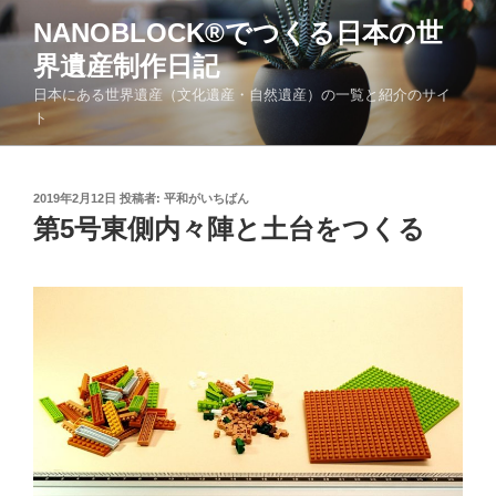
コ
NANOBLOCK®でつくる日本の世
ン
界遺産制作日記
テ
ン
日本にある世界遺産（文化遺産・自然遺産）の一覧と紹介のサイ
ツ
ト
へ
ス
キ
投
2019年2月12日
投稿者:
平和がいちばん
稿
第5号東側内々陣と土台をつくる
ッ
日:
プ