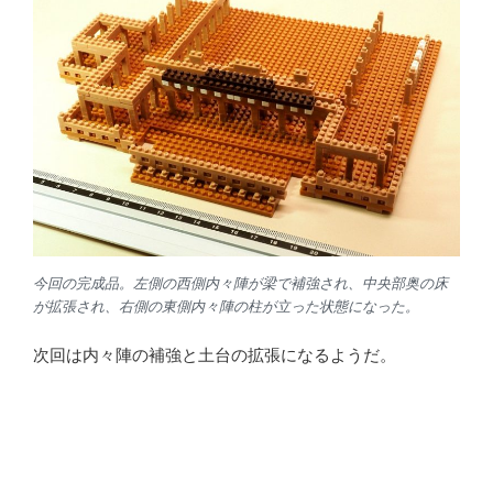
今回の完成品。左側の西側内々陣が梁で補強され、中央部奥の床
が拡張され、右側の東側内々陣の柱が立った状態になった。
次回は内々陣の補強と土台の拡張になるようだ。