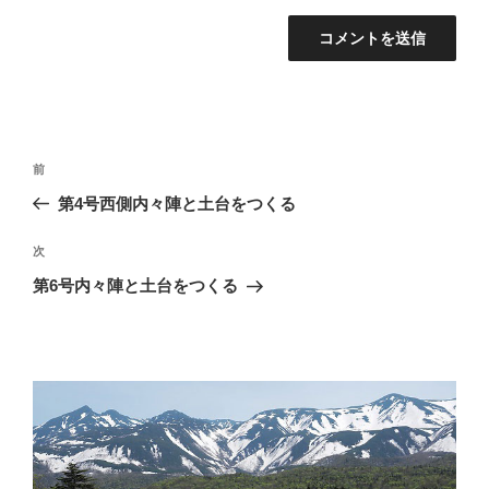
投
過
前
稿
去
第4号西側内々陣と土台をつくる
ナ
の
ビ
投
次
次
稿
ゲ
の
第6号内々陣と土台をつくる
投
ー
稿
シ
ョ
ン